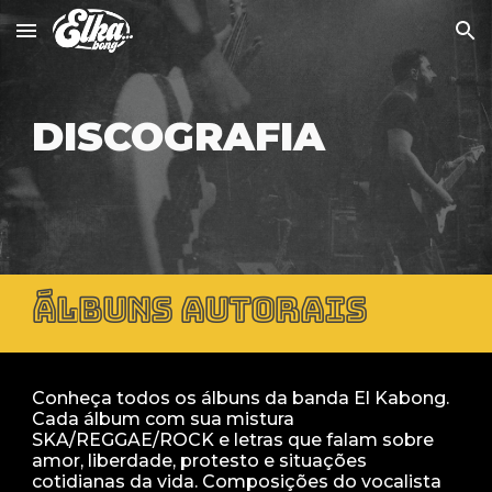
Skip to main content
Skip to navigation
DISCOGRAFIA
ÁLBUNS AUTORAIS
Conheça todos os álbuns da banda El Kabong.
Cada álbum com sua mistura
SKA/REGGAE/ROCK e
letras que falam sobre
amor, liberdade, protesto e situações
cotidianas da vida.
C
omposições
d
o vocalista