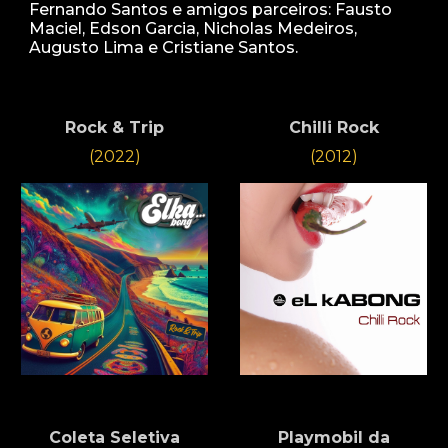
F
ernando
Santos e amigos parceiros:
Fausto
Maciel, Edson Garcia, Nicholas Medeiros,
Augusto Lima e Cris
tiane
Santos
.
Rock & Trip
Chilli Rock
(2022)
(2012)
Coleta Seletiva
Playmobil
da